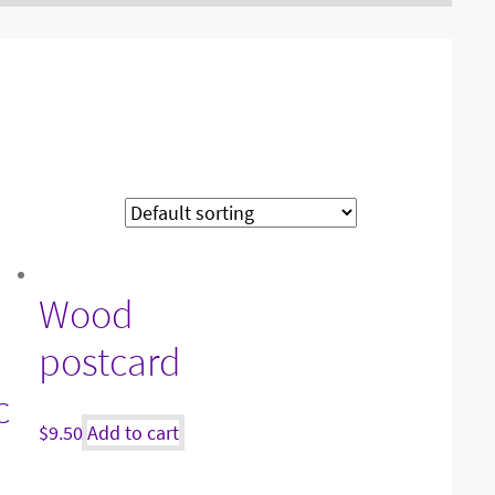
a
Wood
postcard
c
$
9.50
Add to cart