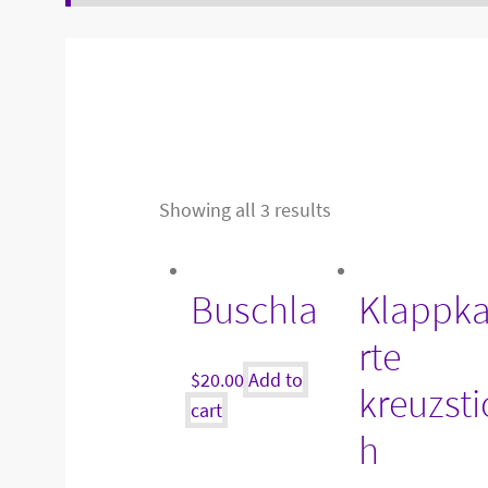
Showing all 3 results
Buschla
Klappk
rte
$
20.00
Add to
kreuzsti
cart
h