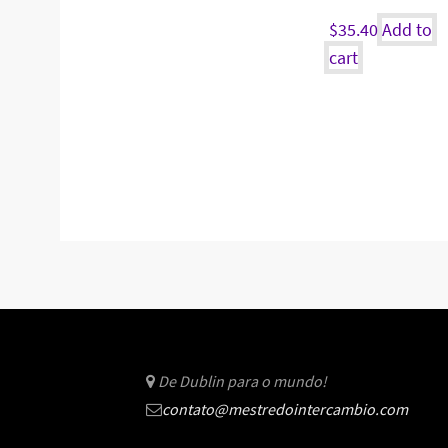
$
35.40
Add to
cart
De Dublin para o mundo!
contato@mestredointercambio.com